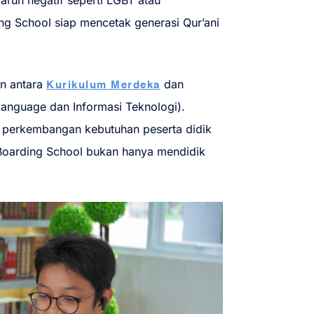
aruh negatif seperti LGBT atau
ng School siap mencetak generasi Qur’ani
n antara
dan
Kurikulum Merdeka
Language dan Informasi Teknologi).
n perkembangan kebutuhan peserta didik
Boarding School bukan hanya mendidik