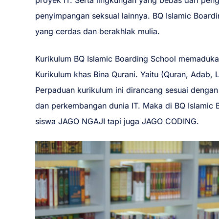
proyek IT. Serta lingkungan yang bebas dari peng
penyimpangan seksual lainnya. BQ Islamic Boardi
yang cerdas dan berakhlak mulia.
Kurikulum BQ Islamic Boarding School memaduka
Kurikulum khas Bina Qurani. Yaitu (Quran, Adab, 
Perpaduan kurikulum ini dirancang sesuai denga
dan perkembangan dunia IT. Maka di BQ Islamic 
siswa JAGO NGAJI tapi juga JAGO CODING.