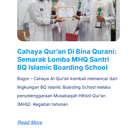
Cahaya Qur’an Di Bina Qurani:
Semarak Lomba MHQ Santri
BQ Islamic Boarding School
Bogor – Cahaya Al-Qur’an kembali memancar dari
lingkungan BQ Islamic Boarding School melalui
penyelenggaraan Musabaqah Hifdzil Qur’an
(MHQ). Kegiatan tahunan
Read More