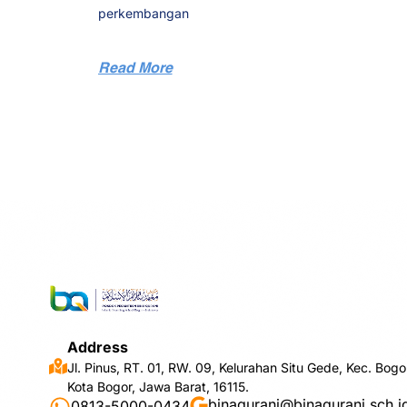
perkembangan
Read More
Address
Jl. Pinus, RT. 01, RW. 09, Kelurahan Situ Gede, Kec. Bogo
Kota Bogor, Jawa Barat, 16115.
binaqurani@binaqurani.sch.i
0813-5000-0434