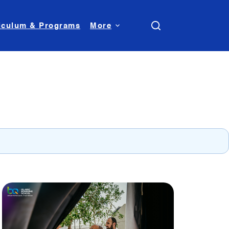
iculum & Programs
More