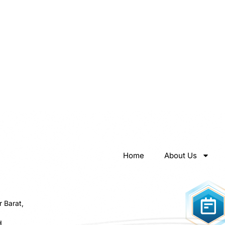
Home
About Us
r Barat,
d