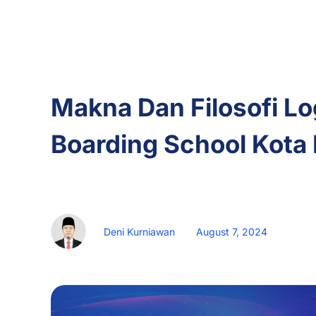
Inspiring
Articles
Makna Dan Filosofi Lo
Boarding School Kota
BQ Islamic Boarding School
Deni Kurniawan
August 7, 2024