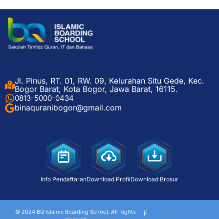
Jl. Pinus, RT. 01, RW. 09, Kelurahan Situ Gede, Kec.
Bogor Barat, Kota Bogor, Jawa Barat, 16115.
0813-5000-0434
binaquranibogor@gmail.com
Info Pendaftaran
Download Profil
Download Brosur
© 2024 BQ Islamic Boarding School, All Rights
F