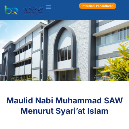
Informasi Pendaftaran
Inspiring
Maulid Nabi Muhammad SAW
Articles
Menurut Syari’at Islam
BQ Islamic
Boarding School