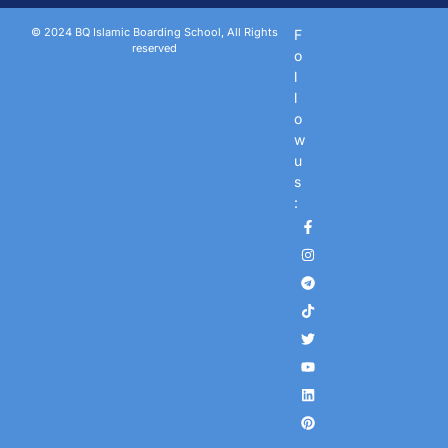
© 2024 BQ Islamic Boarding School, All Rights
F
reserved
o
l
l
o
w
u
s
: