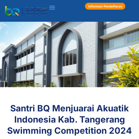
Informasi Pendaftaran
Inspiring
Santri BQ Menjuarai Akuatik
Articles
Indonesia Kab. Tangerang
BQ Islamic
Boarding School
Swimming Competition 2024