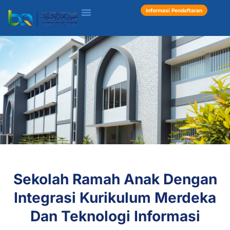
Informasi Pendaftaran
Inspiring
Sekolah Ramah Anak Dengan
Articles
Integrasi Kurikulum Merdeka
BQ Islamic
Boarding School
Dan Teknologi Informasi