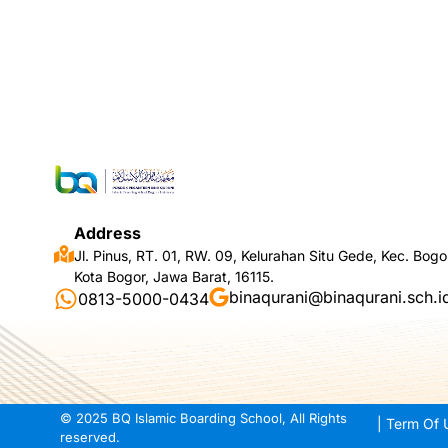
Address
Jl. Pinus, RT. 01, RW. 09, Kelurahan Situ Gede, Kec. Bogo
Kota Bogor, Jawa Barat, 16115.
binaqurani@binaqurani.sch.i
0813-5000-0434
© 2025 BQ Islamic Boarding School, All Rights
| Term Of 
reserved.