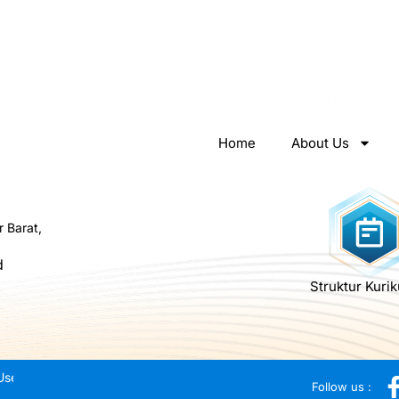
Home
About Us
r Barat,
d
Struktur Kuri
Use
Follow us :