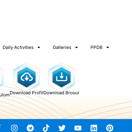
Daily Activities
Galleries
PPDB
Download Profil
Download Brosur
kulum