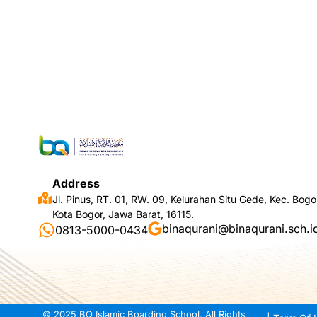
Address
Jl. Pinus, RT. 01, RW. 09, Kelurahan Situ Gede, Kec. Bogo
Kota Bogor, Jawa Barat, 16115.
binaqurani@binaqurani.sch.i
0813-5000-0434
© 2025 BQ Islamic Boarding School, All Rights