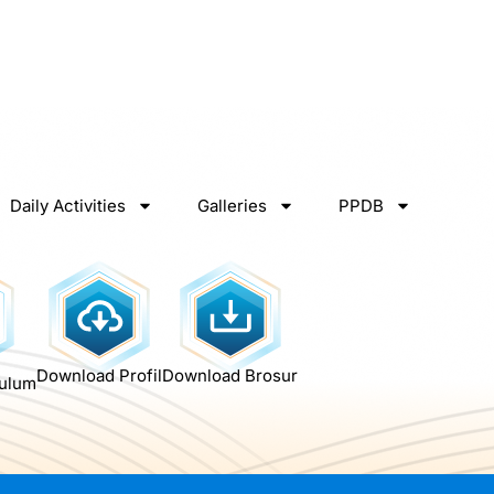
Daily Activities
Galleries
PPDB
Download Profil
Download Brosur
kulum