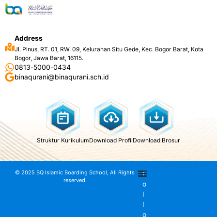
Address
Jl. Pinus, RT. 01, RW. 09, Kelurahan Situ Gede, Kec. Bogor Barat, Kota
Bogor, Jawa Barat, 16115.
0813-5000-0434
binaqurani@binaqurani.sch.id
Struktur Kurikulum
Download Profil
Download Brosur
© 2025 BQ Islamic Boarding School, All Rights
F
reserved.
o
l
l
o