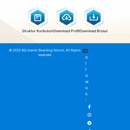
Struktur Kurikulum
Download Profil
Download Brosur
© 2025 BQ Islamic Boarding School, All Rights
F
reserved.
o
l
l
o
w
u
s
: