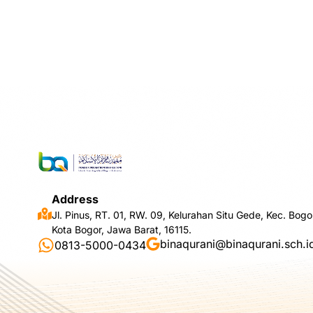
Address
Jl. Pinus, RT. 01, RW. 09, Kelurahan Situ Gede, Kec. Bogo
Kota Bogor, Jawa Barat, 16115.
binaqurani@binaqurani.sch.i
0813-5000-0434