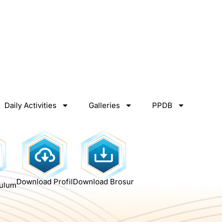
Daily Activities
Galleries
PPDB
Download Profil
Download Brosur
kulum