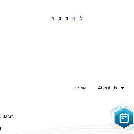
5
1
2
3
4
Home
About Us
r Barat,
d